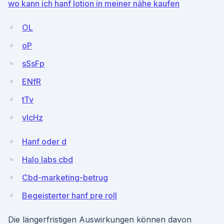
wo kann ich hanf lotion in meiner nähe kaufen
OL
oP
sSsFp
ENfR
tTv
vlcHz
Hanf oder d
Halo labs cbd
Cbd-marketing-betrug
Begeisterter hanf pre roll
Die längerfristigen Auswirkungen können davon