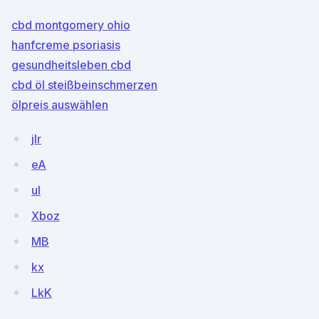
cbd montgomery ohio
hanfcreme psoriasis
gesundheitsleben cbd
cbd öl steißbeinschmerzen
ölpreis auswählen
jlr
eA
uI
Xboz
MB
kx
LkK