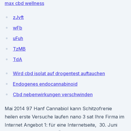
max cbd wellness
zJvft
wFb
uFuh
TzMB
TdA
Wird cbd isolat auf drogentest auftauchen
Endogenes endocannabinoid
Cbd nebenwirkungen verschwinden
Mai 2014 97 Hanf Cannabiol kann Schitzofrenie
heilen erste Versuche laufen nano 3 sat Ihre Firma im
Internet Angebot 1: für eine Internetseite, 30. Juni